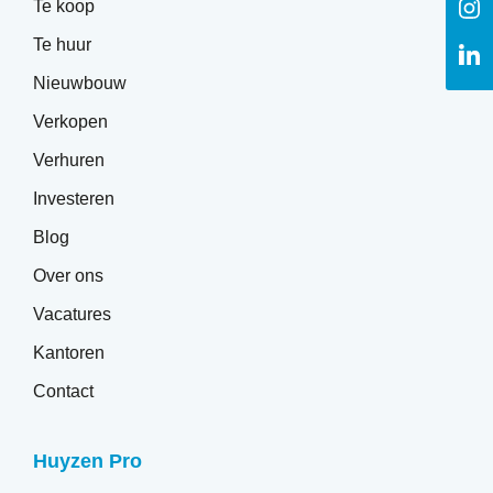
V
Te koop
F
o
Te huur
o
V
I
o
Nieuwbouw
o
L
Verkopen
Verhuren
Investeren
Blog
Over ons
Vacatures
Kantoren
Contact
Huyzen Pro