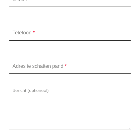
Telefoon
*
Adres te schatten pand
*
Bericht (optioneel)