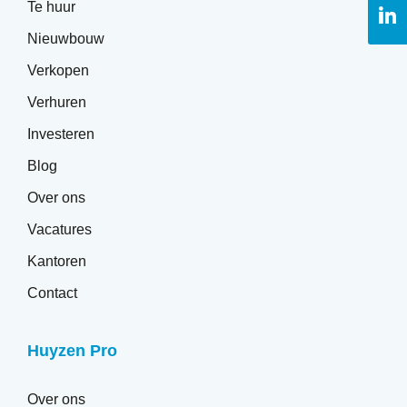
Te huur
o
V
I
o
Nieuwbouw
o
L
Verkopen
Verhuren
Investeren
Blog
Over ons
Vacatures
Kantoren
Contact
Huyzen Pro
Over ons