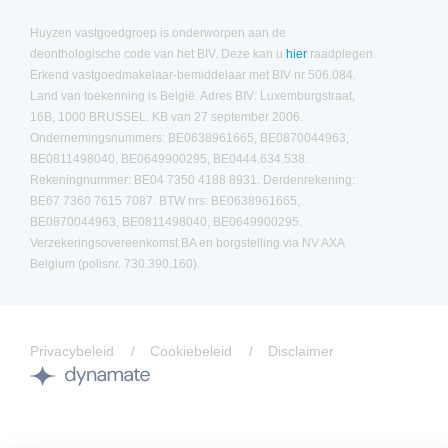
Huyzen vastgoedgroep is onderworpen aan de
deonthologische code van het BIV. Deze kan u
hier
raadplegen.
Erkend vastgoedmakelaar-bemiddelaar met BIV nr 506.084.
Land van toekenning is België. Adres BIV: Luxemburgstraat,
16B, 1000 BRUSSEL. KB van 27 september 2006.
Ondernemingsnummers: BE0638961665, BE0870044963,
BE0811498040, BE0649900295, BE0444.634.538.
Rekeningnummer: BE04 7350 4188 8931. Derdenrekening:
BE67 7360 7615 7087. BTW nrs: BE0638961665,
BE0870044963, BE0811498040, BE0649900295.
Verzekeringsovereenkomst BA en borgstelling via NV AXA
Belgium (polisnr. 730.390.160).
Privacybeleid
Cookiebeleid
Disclaimer
Site
by
Dynamate