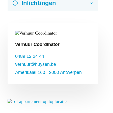
Inlichtingen
›
1
2
53 m
1
1
alle comfort
Verhuur Coördinator
ja
0489 12 24 44
ja
verhuur@huyzen.be
erg goede staat
Amerikalei 160 | 2000 Antwerpen
807 Kwh/m²/j
807 Kwh/m²/j
Foto's
F
F