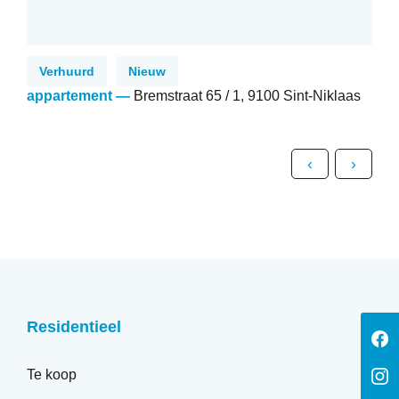
Verhuurd
Nieuw
Ve
appartement
—
Bremstraat 65 / 1, 9100 Sint-Niklaas
app
Nik
‹
›
Residentieel
V
o
o
V
Te koop
F
o