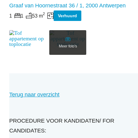
Graaf van Hoornestraat 36 / 1, 2000 Antwerpen
2
1
1
53 m
Verhuurd
slaapkamers
badkamers
oppervlakte
Meer foto's
Terug naar overzicht
PROCEDURE VOOR KANDIDATEN/ FOR
CANDIDATES: